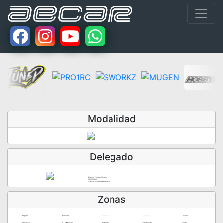
Modalidad
Delegado
Ceferino Periago Moreno
659 199 866
ceferino.periago@aecar.org
Zonas
España
Baleares
Cantabria
Extranjero
Levante
Andalucía
C.La Mancha
Cataluña
Extremadura
Madrid