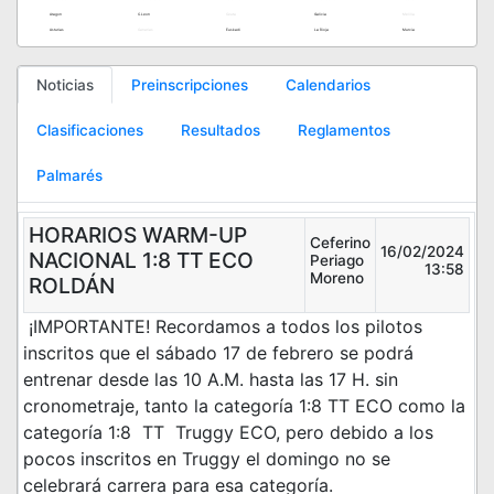
Aragon
C.Leon
Ceuta
Galicia
Melilla
Asturias
Canarias
Euskadi
La Rioja
Murcia
Noticias
Preinscripciones
Calendarios
Clasificaciones
Resultados
Reglamentos
Palmarés
HORARIOS WARM-UP
Ceferino
16/02/2024
NACIONAL 1:8 TT ECO
Periago
13:58
Moreno
ROLDÁN
¡IMPORTANTE! Recordamos a todos los pilotos
inscritos que el sábado 17 de febrero se podrá
entrenar desde las 10 A.M. hasta las 17 H. sin
cronometraje, tanto la categoría 1:8 TT ECO como la
categoría 1:8 TT Truggy ECO, pero debido a los
pocos inscritos en Truggy el domingo no se
celebrará carrera para esa categoría.