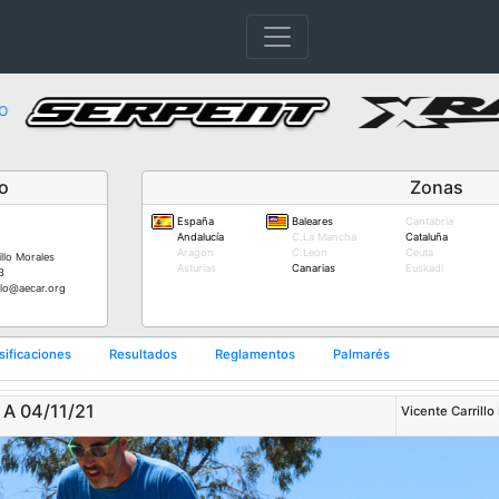
o
Zonas
España
Baleares
Cantabria
Andalucía
C.La Mancha
Cataluña
Aragon
C.Leon
Ceuta
illo Morales
Asturias
Canarias
Euskadi
3
illo@aecar.org
sificaciones
Resultados
Reglamentos
Palmarés
A 04/11/21
Vicente Carrillo