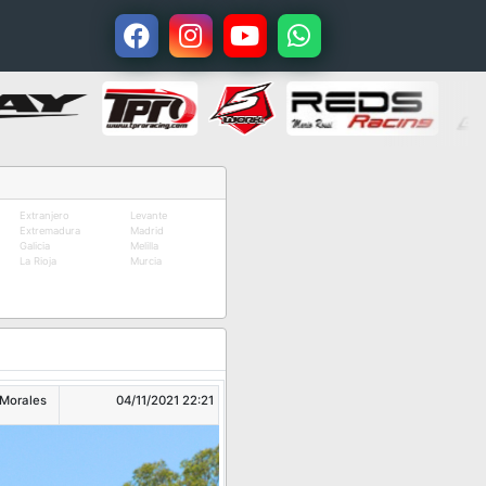
Extranjero
Levante
Extremadura
Madrid
Galicia
Melilla
La Rioja
Murcia
 Morales
04/11/2021 22:21