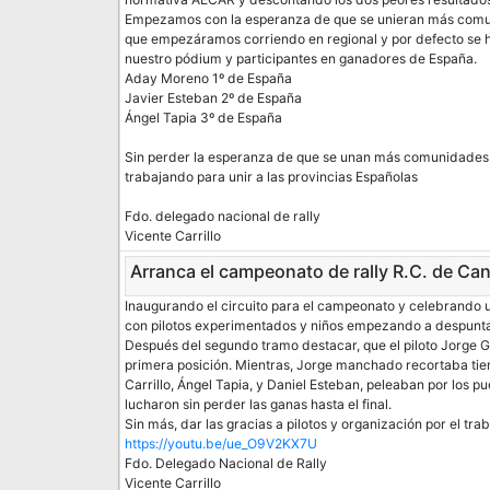
Empezamos con la esperanza de que se unieran más comuni
que empezáramos corriendo en regional y por defecto se h
nuestro pódium y participantes en ganadores de España.
Aday Moreno 1º de España
Javier Esteban 2º de España
Ángel Tapia 3º de España
Sin perder la esperanza de que se unan más comunidades
trabajando para unir a las provincias Españolas
Fdo. delegado nacional de rally
Vicente Carrillo
Arranca el campeonato de rally R.C. de Can
Inaugurando el circuito para el campeonato y celebrando u
con pilotos experimentados y niños empezando a despunta
Después del segundo tramo destacar, que el piloto Jorge 
primera posición. Mientras, Jorge manchado recortaba tie
Carrillo, Ángel Tapia, y Daniel Esteban, peleaban por los p
lucharon sin perder las ganas hasta el final.
Sin más, dar las gracias a pilotos y organización por el tr
https://youtu.be/ue_O9V2KX7U
Fdo. Delegado Nacional de Rally
Vicente Carrillo