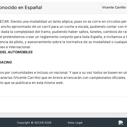
reconocido en España!
Vicente Carrillo
 AECAR. Siendo una modalidad un tanto atípica, pues no se corre en circuitos pe
 ancho aproximado de un carril para un coche a escala, pudiendo contar con má
o dada la complejidad del tramo, pudiendo haber saltos, túneles, cambios de ras
 el pretendemos crear un reglamento conjunto para toda España, e invitamos a t
encia de piloto, y asesoramiento sobre la normativa de su modalidad o cualqui
eo e internacional:
ODEL AUTOMOBILES
RACING
tos por comunidades e incluso un nacional. Y que a su vez todos se basen en
Canarias (Vicente Carrillo) que en breve arrancarán con campeonatos oficiales.
to que se publicara en esta misma web.
Copyright © AECAR 2026
Aviso Legal