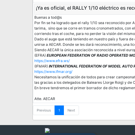
¡Ya es oficial, el RALLY 1/10 eléctrico es 
Buenas a tod@s
Por fin se ha logrado que el rally 1/10 sea reconocido por
tarima, sino que se corre en tramos cronometrados, con el
corriendo tras el coche, para no perder la visión del mism
Dado el auge que está teniendo en nuestro país y fuera de
unirse a AECAR. Donde se les dará reconocimiento, una lic
Siendo AECAR la única asociación reconocida a nivel europ
(EFRA)
EUROPEAN FEDERATION OF RADIO OPERATED M
https://www.efra.ws/
(IFMAR)
INTERNATIONAL FEDERATION OF MODEL AUTO 
https://www.ifmar.org/
Necesitamos la unificación de todos para crear campeona
las gracias a los delegados de Baleares (Jorge Roig) y de 
En breve tendremos el primer borrador de dicho reglamen
Atte. AECAR
Previous
1
Next