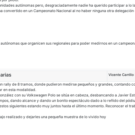
dades autónomas pero, desgraciadamente nadie ha querido participar a lo la
a convertido en un Campeonato Nacional al no haber ninguna otra delegación en
 autónomas que organicen sus regionales para poder medirnos en un campeon
arias
Vicente Carrillo
n rally de 8 tramos, donde pudieron medirse pequeños y grandes, contando con 
r en esta modalidad.
González con su Volkswagen Polo se sitúa en cabeza, desbancando a Javier Est
mpos, dando alcance y dando un bonito espectáculo dado a lo reñido del pódiu
uestos siguientes estando muy juntos hasta el último momento. Reconocer el trab
abajo realizado y dejarles una pequeña muestra de lo vivido hoy