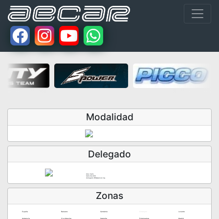
Modalidad
Delegado
Alex Valls
649.234.959
delegado.18tt@aecar.org
Zonas
España
Baleares
Cantabria
Extranjero
Levante
Andalucía
C.La Mancha
Cataluña
Extremadura
Madrid