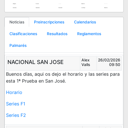
Aragon
C.Leon
Ceuta
Galicia
Melilla
Asturias
Canarias
Euskadi
La Rioja
Murcia
Noticias
Preinscripciones
Calendarios
Clasificaciones
Resultados
Reglamentos
Palmarés
Alex
26/02/2026
NACIONAL SAN JOSE
Valls
09:50
Buenos días, aqui os dejo el horario y las series para
esta 1ª Prueba en San José.
Horario
Series F1
Series F2