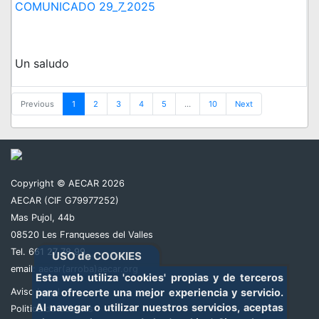
COMUNICADO 29_
7_
2025
Un saludo
Previous
1
2
3
4
5
…
10
Next
Copyright © AECAR 2026
AECAR (CIF G79977252)
Mas Pujol, 44b
08520 Les Franqueses del Valles
Tel. 661 27 78 99
USO de COOKIES
email:
aecar(arroba)aecar.org
Esta web utiliza 'cookies' propias y de terceros
Aviso Legal
para ofrecerte una mejor experiencia y servicio.
Al navegar o utilizar nuestros servicios, aceptas
Politica de Cookies