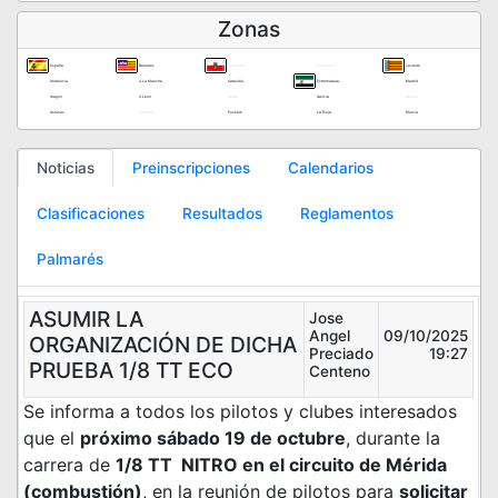
Zonas
España
Baleares
Cantabria
Extranjero
Levante
Andalucía
C.La Mancha
Cataluña
Extremadura
Madrid
Aragon
C.Leon
Ceuta
Galicia
Melilla
Asturias
Canarias
Euskadi
La Rioja
Murcia
Noticias
Preinscripciones
Calendarios
Clasificaciones
Resultados
Reglamentos
Palmarés
ASUMIR LA
Jose
Angel
09/10/2025
ORGANIZACIÓN DE DICHA
Preciado
19:27
PRUEBA 1/8 TT ECO
Centeno
Se informa a todos los pilotos y clubes interesados
que el
próximo sábado 19 de octubre
, durante la
carrera de
1/8 TT NITRO en el circuito de Mérida
(combustión)
, en la reunión de pilotos para
solicitar