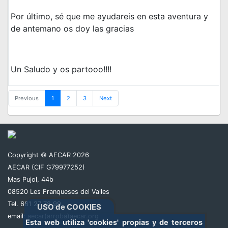
Por último, sé que me ayudareis en esta aventura y
de antemano os doy las gracias
Un Saludo y os partooo!!!!
Previous
1
2
3
Next
Copyright © AECAR 2026
AECAR (CIF G79977252)
Mas Pujol, 44b
08520 Les Franqueses del Valles
Tel. 661 27 78 99
USO de COOKIES
email:
aecar(arroba)aecar.org
Esta web utiliza 'cookies' propias y de terceros