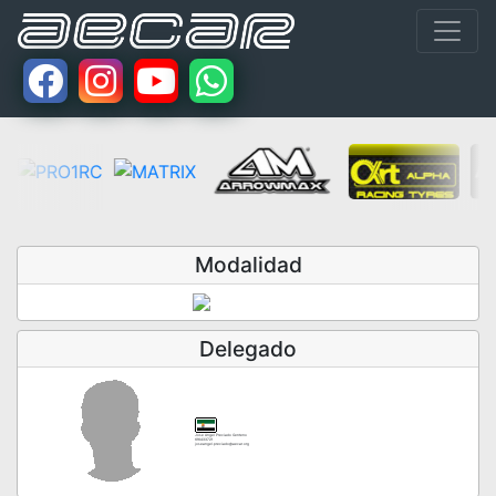
Modalidad
Delegado
Jose Angel Preciado Centeno
616433721
joseangel.preciado@aecar.org