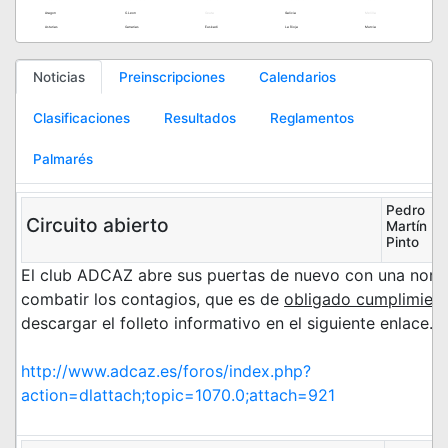
Aragon
C.Leon
Ceuta
Galicia
Melilla
Asturias
Canarias
Euskadi
La Rioja
Murcia
Noticias
Preinscripciones
Calendarios
Clasificaciones
Resultados
Reglamentos
Palmarés
Pedro
Circuito abierto
Martín
Pinto
El club ADCAZ abre sus puertas de nuevo con una norm
combatir los contagios, que es de
obligado cumplimien
descargar el folleto informativo en el siguiente enlace.
http://www.adcaz.es/foros/index.php?
action=dlattach;topic=1070.0;attach=921