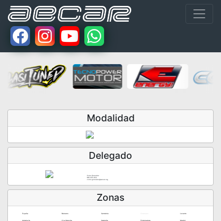
Modalidad
Delegado
Victor Gonzalez
685.955.654
victor.gonzalez@aecar.org
Zonas
España
Baleares
Cantabria
Extranjero
Levante
Andalucía
C.La Mancha
Cataluña
Extremadura
Madrid