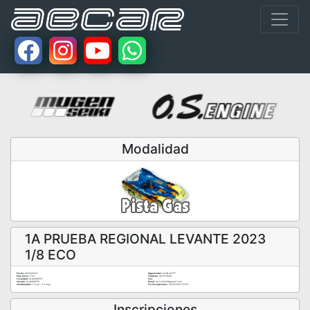
Modalidad
1A PRUEBA REGIONAL LEVANTE 2023
1/8 ECO
Fecha:
26/02/2023
Organizador:
CLUB AUTET
Hora Inicio:
9:00
Teléfono:
697576566
Localidad:
ALMUSAFES
Fax:
Circuito:
ALMUSAFES
Email:
javicorbi64@gmail.com
Coordenadas:
0 (Lat) - 0 (Long)
Fin Inscripciones:
25/02/2023 23:59
Inscripciones