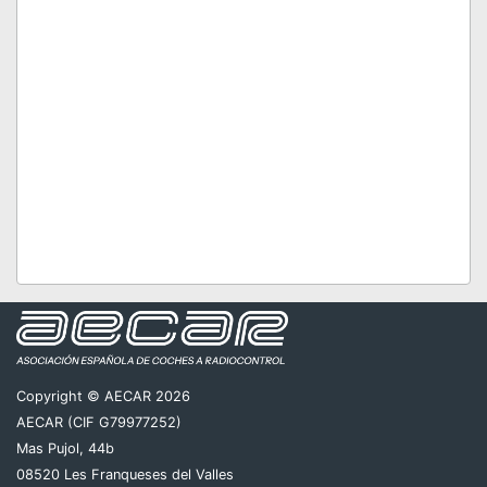
Copyright © AECAR 2026
AECAR (CIF G79977252)
Mas Pujol, 44b
08520 Les Franqueses del Valles