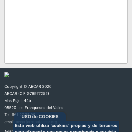
Copyright © AECAR 2026
AECAR (CIF G79977252)
Mas Pujol, 44b
08520 Les Franqueses del Valles
Tel. 661 27 78 99
USO de COOKIES
email:
aecar(arroba)aecar.org
Esta web utiliza 'cookies' propias y de terceros
Aviso Legal
para ofrecerte una mejor experiencia y servicio.