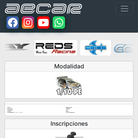
Modalidad
Fecha:
Organizador:
Hora Inicio:
Teléfono:
Localidad:
Fax:
Circuito:
Email:
Coordenadas:
0 (Lat) - 0 (Long)
Fin Inscripciones:
Inscripciones