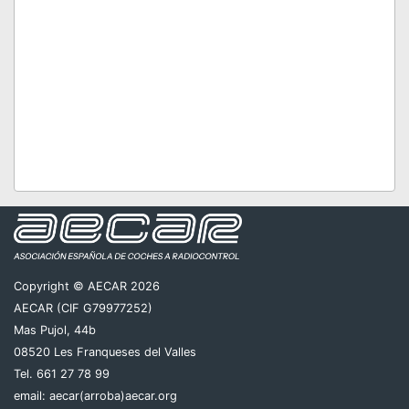
Copyright © AECAR 2026
AECAR (CIF G79977252)
Mas Pujol, 44b
08520 Les Franqueses del Valles
Tel. 661 27 78 99
email:
aecar(arroba)aecar.org