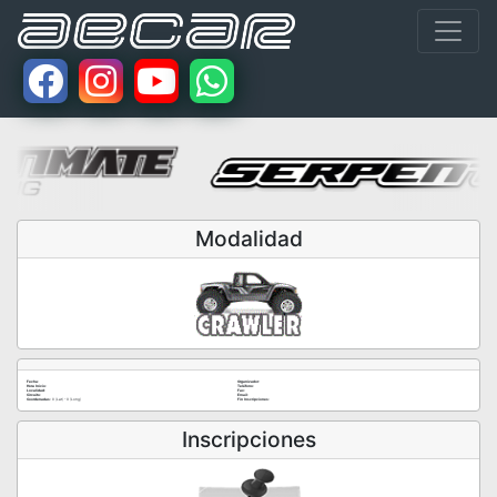
Modalidad
Fecha:
Organizador:
Hora Inicio:
Teléfono:
Localidad:
Fax:
Circuito:
Email:
Coordenadas:
0 (Lat) - 0 (Long)
Fin Inscripciones:
Inscripciones