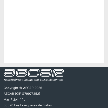
Copyright © AECAR 2026
AECAR (CIF G79977252)
Mas Pujol, 44b
08520 Les Franqueses del Valles