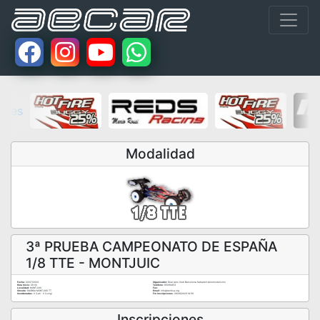
Modalidad
3ª PRUEBA CAMPEONATO DE ESPAÑA
1/8 TTE - MONTJUIC
Fecha:
02/07/2023
Organizador:
Real Aero Club Barcelona Sabadell-Aeromodelismo
Hora Inicio:
09:00
Teléfono:
650114453
Localidad:
MONTJUIC
Fax:
Circuito:
RACBSA MONTJUÏC TT
Email:
info@racbsa.org
Coordenadas:
0 (Lat) - 0 (Long)
Fin Inscripciones:
26/06/2023 14:59
Inscripciones