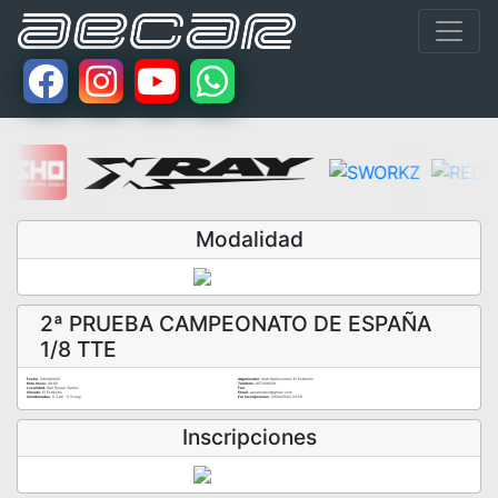
Modalidad
2ª PRUEBA CAMPEONATO DE ESPAÑA
1/8 TTE
Fecha:
24/04/2022
Organizador:
Club Radiocontrol El Estrecho
Hora Inicio:
09:00
Teléfono:
657326029
Localidad:
San Roque (Cadiz)
Fax:
Circuito:
El Estrecho
Email:
aecarcadiz@gmail.com
Coordenadas:
0 (Lat) - 0 (Long)
Fin Inscripciones:
20/04/2022 23:59
Inscripciones