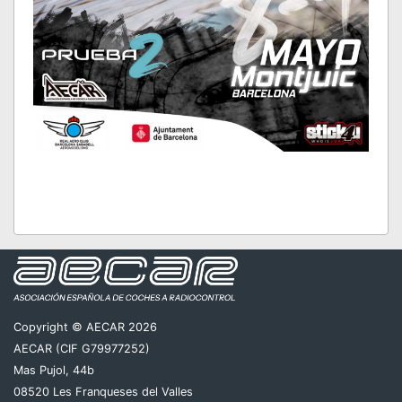
El Club
REAL AERO CLUB BARCELONA
SABADELL
tiene el gusto de invitaros a la 2ª
prueba del Campeonato de España de 1/8 TT.E
2021, los días 8 y 9 de Mayo.
Copyright © AECAR 2026
Patrocinador:
AECAR (CIF G79977252)
Organiza:
REAL AERO CLUB BARCELONA
Mas Pujol, 44b
SABADELL
08520 Les Franqueses del Valles