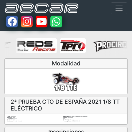
Modalidad
2ª PRUEBA CTO DE ESPAÑA 2021 1/8 TT
ELÉCTRICO
Fecha:
09/05/2021
Organizador:
REAL AERO CLUB BARCELONA SABADELL
Hora Inicio:
09:00
Teléfono:
605525929
Localidad:
Barcelona
Fax:
Circuito:
Montjuic
Email:
info@racbsa.org
Coordenadas:
0 (Lat) - 0 (Long)
Fin Inscripciones:
05/05/2021 23:59
Inscripciones