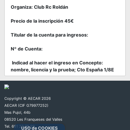
Organiza: Club Rc Roldán
Precio de la inscripción 45€
Titular de la cuenta para ingresos:
Nº de Cuenta:
Indicad al hacer el ingreso en Concepto:
nombre, licencia y la prueba; Cto España 1/8E
Situación del Circuito:
37.805598, -1.011720
Copyright © AECAR 2026
AECAR (CIF G79977252)
https://goo.gl/maps/Cc4d7Lp9pcr7cZT28
Mas Pujol, 44b
08520 Les Franqueses del Valles
Tel. 661 27 78 99
USO de COOKIES
La información sobre horarios y demás