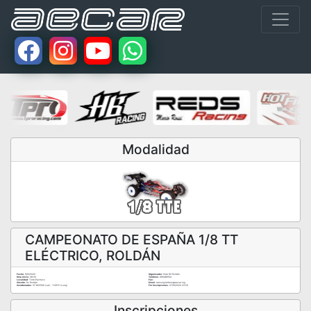
Modalidad
CAMPEONATO DE ESPAÑA 1/8 TT
ELÉCTRICO, ROLDÁN
Fecha:
11/10/2020
Organizador:
Club RC Roldán
Hora Inicio:
08:00
Teléfono:
666489104
Localidad:
Torre-Pacheco
Fax:
Circuito:
Rc Roldán
Email:
ramongilalbero@aecar.org
Coordenadas:
37.805599 (Lat) - -1.01172 (Long)
Fin Inscripciones:
07/10/2020 23:59
Inscripciones