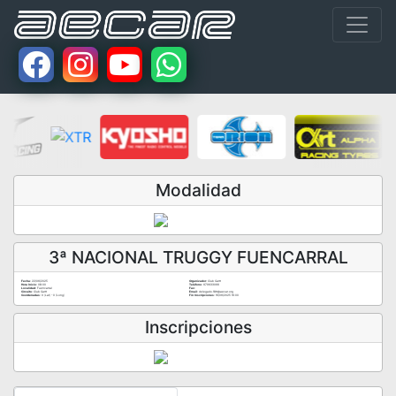
Modalidad
3ª NACIONAL TRUGGY FUENCARRAL
Fecha:
22/06/2025
Organizador:
Club Cartt
Hora Inicio:
08:00
Teléfono:
679633066
Localidad:
Fuencarral
Fax:
Circuito:
Club Cartt
Email:
delegado.18tt@aecar.org
Coordenadas:
0 (Lat) - 0 (Long)
Fin Inscripciones:
16/06/2025 16:00
Inscripciones