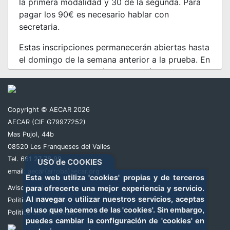
la primera modalidad y 30 de la segunda. Para
pagar los 90€ es necesario hablar con
secretaria.
Estas inscripciones permanecerán abiertas hasta
el domingo de la semana anterior a la prueba. En
este caso la inscripción se cerrará el domingo 15
de Junio a las 23:59h.
Toda inscripción no pagada el día de cierre, será
Copyright © AECAR 2026
borrada al día siguiente a las 12:00 del mediodía.
AECAR (CIF G79977252)
Mas Pujol, 44b
Las inscripciones pagadas fuera de plazo
08520 Les Franqueses del Valles
tendrán un recargo de 15€ y costaran 75€.
Tel. 661 27 78 99
USO de COOKIES
Nos vemos en Fuencarral!
email:
aecar(arroba)aecar.org
Esta web utiliza 'cookies' propias y de terceros
Aviso Legal
para ofrecerte una mejor experiencia y servicio.
Al navegar o utilizar nuestros servicios, aceptas
Politica de Cookies
el uso que hacemos de las 'cookies'. Sin embargo,
Politica de Privacidad
puedes cambiar la configuración de 'cookies' en