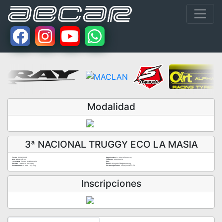
Modalidad
3ª NACIONAL TRUGGY ECO LA MASIA
Fecha:
30/06/2024
Organizador:
La Masia Raceway
Hora Inicio:
08:00
Teléfono:
649234959
Localidad:
Caldes de Malavella
Fax:
Circuito:
La Masia Raceway
Email:
delegado.18tt@aecar.org
Coordenadas:
0 (Lat) - 0 (Long)
Fin Inscripciones:
23/06/2024 23:59
Inscripciones