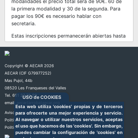
modalidades el precio total será de 90€. 60 de
la primera modalidad y 30 de la segunda. Para
pagar los 90€ es necesario hablar con
secretaria.
Estas inscripciones permanecerán abiertas hasta
el domingo de la semana anterior a la prueba. En
este caso la inscripción se cerrará el domingo 23
de Junio a las 23:59h.
Copyright © AECAR 2026
Toda inscripción no pagada el día de cierre, será
AECAR (CIF G79977252)
borrada al día siguiente a las 12:00 del mediodía.
Mas Pujol, 44b
08520 Les Franqueses del Valles
Las inscripciones pagadas fuera de plazo
Tel. 661 27 78 99
USO de COOKIES
tendrán un recargo de 15€ y costaran 75€.
email:
aecar(arroba)aecar.org
Esta web utiliza 'cookies' propias y de terceros
Nos vemos en La Masia!
Aviso Legal
para ofrecerte una mejor experiencia y servicio.
Al navegar o utilizar nuestros servicios, aceptas
Politica de Cookies
el uso que hacemos de las 'cookies'. Sin embargo,
Politica de Privacidad
puedes cambiar la configuración de 'cookies' en