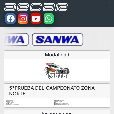
Modalidad
5°PRUEBA DEL CAMPEONATO ZONA
NORTE
Fecha:
27/11/2022
Organizador:
Club CAVDI
Hora Inicio:
9:00
Teléfono:
653815811
Localidad:
Alberite
Fax:
Circuito:
CAVDI
Email:
Eduardoskap4@gmail.com
Coordenadas:
0 (Lat) - 0 (Long)
Fin Inscripciones:
26/11/2022 23:59
Inscripciones