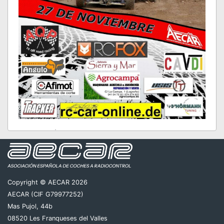
Quinta y última prueba del campeonato Zona
Norte en el circuito de Alberite.
Donde no está nada decidido de quien será el
próximo campeón del Norte.
Copyright © AECAR 2026
AECAR (CIF G79977252)
NO TE LO PUEDES PERDER.
Mas Pujol, 44b
HORARIO:
08520 Les Franqueses del Valles